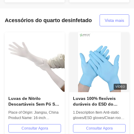
Acessórios do quarto desinfetado
Vista mais
VÍDEO
Luvas de Nitrilo
Luvas 100% flexíveis
Descartáveis Sem Pó Sem
duráveis do ESD do
Látex Grau Médico e
nitrilo das luvas TPU da
Place of Origin: Jiangsu, China
1.Description Item Anti-static
Industrial Azul / Rosa
sala de limpeza
Product Name: 16-inch
gloves/ESD gloves/Clean room
Tamanhos XS-L
Cleanroom Nitrile Gloves
gloves Model No. H-6001
Aprovadas pela FDA
Consultar Agora
Consultar Agora
Model: H-6001...
Material 100%...
Proteção de Barreira