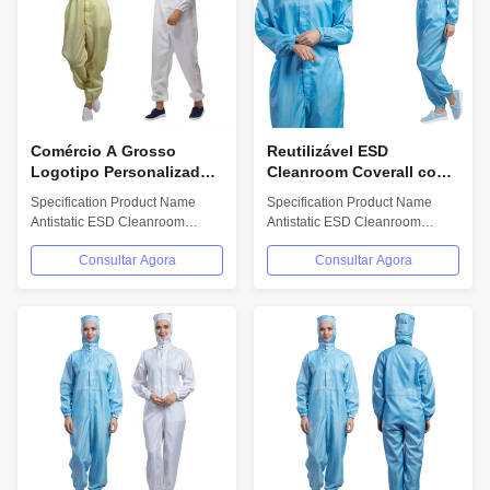
Comércio A Grosso
Reutilizável ESD
Logotipo Personalizado
Cleanroom Coverall com
Lavável Reutilizável ESD
5mm Grid Fibra
Specification Product Name
Specification Product Name
Camisa de Sala Limpa
Condutora e Resistência
Antistatic ESD Cleanroom
Antistatic ESD Cleanroom
com Resistência à
de superfície 106-
Coverall Color...
Coverall Color...
Superfície 106-107 Ohm
107Ohm em tamanhos S
Consultar Agora
Consultar Agora
a 4XL