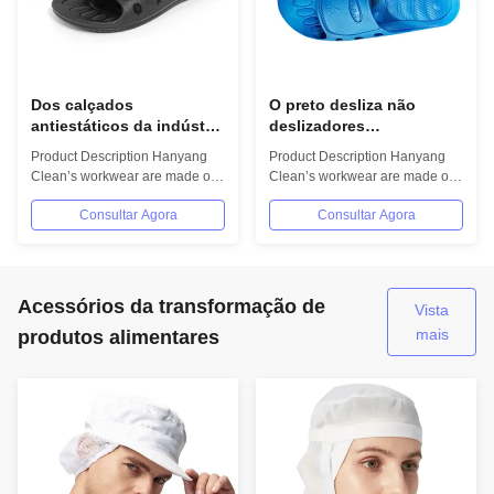
Dos calçados
O preto desliza não
antiestáticos da indústria
deslizadores
alimentar do SPU do ESD
antiestáticos do SPU do
Product Description Hanyang
Product Description Hanyang
deslizadores pretos da
ESD para a sala de
Clean’s workwear are made of
Clean’s workwear are made of
sala de limpeza do
limpeza do laboratório do
top quality materials,which
top quality materials,which
laboratório
trabalho
Consultar Agora
Consultar Agora
comply with...
comply with...
Acessórios da transformação de
Vista
mais
produtos alimentares