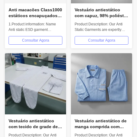
Anti macacões Class1000
Vestuário antiestático
estáticos encapuçados
com capuz, 98% poliéster
para a oficina ótica da
e 2% fibra de carbono
1.Product information: Name
Product Description: Our Anti
produção
para vestuário de
Anti static ESD garment
Static Garments are expertly
segurança ESD,
reusable gown in SMT
designed to provide superior...
autoclavável a 121°C
Consultar Agora
Consultar Agora
workshop Gender unisex...
Vestuário antiestático
Vestuário antiestático de
com tecido de grade de 5
manga comprida com
mm e resistência de
tecido de grade de 5 mm
Product Description: Our Anti
Product Description: Our Anti