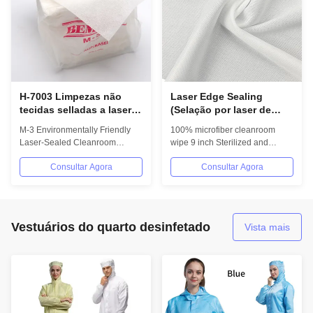
H-7003 Limpezas não
Laser Edge Sealing
tecidas selladas a laser
(Selação por laser de
resistentes a produtos
bordas) Tecido livre de
M-3 Environmentally Friendly
100% microfiber cleanroom
químicos 25x25 cm para
poeira, superfície lisa,
Laser-Sealed Cleanroom
wipe 9 inch Sterilized and
laboratórios e indústria
livre de borras para
Wipers Product Description
vaccum packed for cleanroom
limpeza de oficinas de
Consultar Agora
Consultar Agora
Cleanroom Wipes...
Material 100%...
instrumentos de precisão
e semicondutores
Vestuários do quarto desinfetado
Vista mais