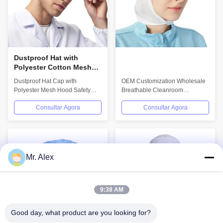
Dustproof Hat with
Polyester Cotton Mesh
for Food Factory -
Dustproof Hat Cap with
OEM Customization Wholesale
Machine Washable White
Polyester Mesh Hood Safety
Breathable Cleanroom
Safety Hood
Clothing for Food Processing
Production Head Factory
Consultar Agora
Consultar Agora
Factory Product...
Workshop Mesh Dustproof...
Mr. Alex
9:38 AM
Good day, what product are you looking for?