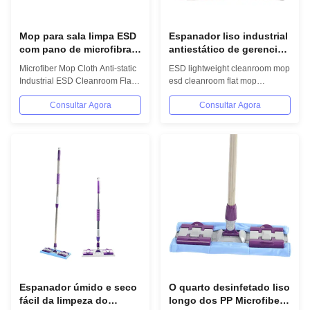
Mop para sala limpa ESD
Espanador liso industrial
com pano de microfibra e
antiestático de gerencio
rotação de 360 graus
do Esd da sala de
Microfiber Mop Cloth Anti-static
ESD lightweight cleanroom mop
limpeza de Microfiber do
Industrial ESD Cleanroom Flat
esd cleanroom flat mop
espanador de poeira
Mop Product Specifications
1.Description Item Anti-static
Consultar Agora
Consultar Agora
Product...
mop/ESD...
Espanador úmido e seco
O quarto desinfetado liso
fácil da limpeza do
longo dos PP Microfiber