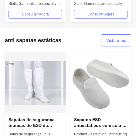
10e3-10e5 Ohm para
e densidade de 1,2 mc/M
Static Garments are specially
Static Garments are specially
proteção ESD de
para conformidade ESD
designed to provide superior
designed to provide superior
trabalhadores de fábrica
Consultar Agora
Consultar Agora
ESD...
ESD...
anti sapatas estáticas
Vista mais
Sapatas de segurança
Sapatos ESD
brancas do ESD da
antiestáticos com sola de
categoria farmacêutica
borracha antiderrapante,
Botas de segurança ESD
Product Description: Introducing