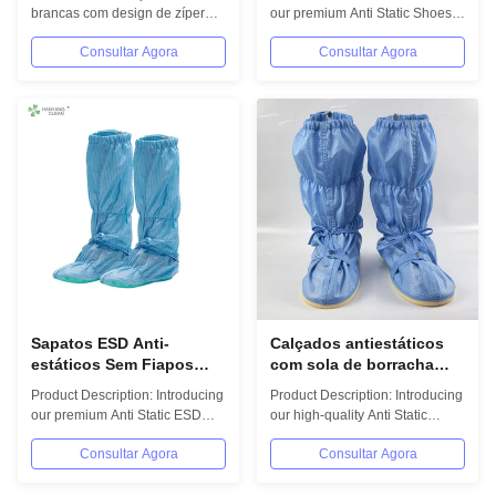
com projeto do zíper para
design lavável e
brancas com design de zíper
our premium Anti Static Shoes,
a esterilização de alta
revestimento respirável
para indústrias farmacêuticas,
designed to provide
temperatura
para uso em salas limpas
Consultar Agora
Consultar Agora
alimentícias e...
exceptional...
e industriais
Sapatos ESD Anti-
Calçados antiestáticos
estáticos Sem Fiapos
com sola de borracha
com Conforto Anti-fadiga
antiderrapante
Product Description: Introducing
Product Description: Introducing
e Sola de Borracha
revestimento respirável e
our premium Anti Static ESD
our high-quality Anti Static
Antiderrapante para
coberturas de calçados
Shoes, specifically engineered
Shoes, meticulously designed
Segurança em Sala Limpa
laváveis para ambientes
Consultar Agora
Consultar Agora
to...
to...
de sala limpa