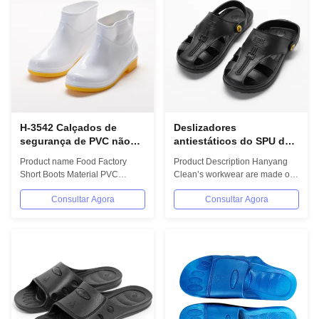
H-3542 Calçados de
Deslizadores
segurança de PVC não
antiestáticos do SPU do
escorregadiços Design
ESD não da sala de
Product name Food Factory
Product Description Hanyang
durável para plantas de
limpeza preta do
Short Boots Material PVC
Clean’s workwear are made of
processamento de
laboratório dos calçados
(Upper/Outsole/Midsole) + TPR
top quality materials,which
alimentos e trabalho ao
da indústria alimentar do
Consultar Agora
Consultar Agora
& Cotton...
comply with...
ar livre
deslizamento