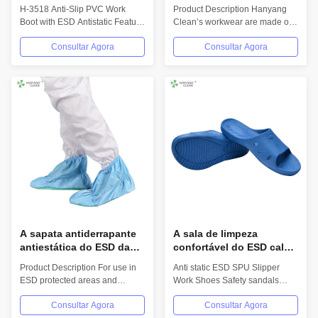
PVC Botas de trabalho H-
sapata antiestática do
H-3518 Anti-Slip PVC Work
Product Description Hanyang
3518
laboratório da segurança
Boot with ESD Antistatic Feature
Clean’s workwear are made of
do ESD da sala de
Product Overview Professional...
top quality materials,which
limpeza para a oficina
Consultar Agora
Consultar Agora
comply with...
A sapata antiderrapante
A sala de limpeza
antiestática do ESD da
confortável do ESD calça
listra das sapatas do
deslizadores não
Product Description For use in
Anti static ESD SPU Slipper
outsole macio branco
estáticos com material do
ESD protected areas and
Work Shoes Safety sandals
reusável e lavável do
SPU
environmentally controlled
Product Description
quarto desinfetado cobre
Consultar Agora
Consultar Agora
areas such as...
INFORMATION Model No.:...