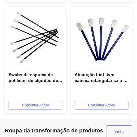
Flexível e Confortável
Swabs de espuma de
Absorção Lint livre
poliéster de algodão de
cabeça retangular sala de
sala limpa Swabs de
limpeza esponja espuma
cabeça de poliéster de
de esfregaço para cabeça
sala limpa sem lima
de impressão
industrial
Consultar Agora
Consultar Agora
Roupa da transformação de produtos
Vista