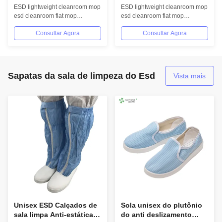
microfiber do esd com a
esfrega livre de poeira
ESD lightweight cleanroom mop
ESD lightweight cleanroom mop
vara elástico do
esd cleanroom flat mop
esd cleanroom flat mop
espanador
1.Description Item Anti-static
1.Description Item Anti-static
Consultar Agora
Consultar Agora
mop/ESD...
mop/ESD...
Sapatas da sala de limpeza do Esd
Vista mais
Unisex ESD Calçados de
Sola unisex do plutônio
sala limpa Anti-estática
do anti deslizamento