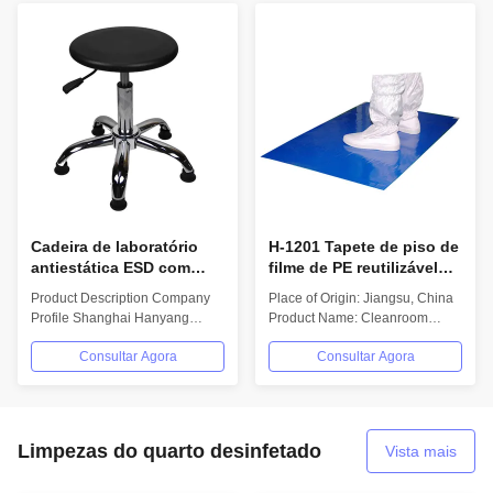
Cadeira de laboratório
H-1201 Tapete de piso de
antiestática ESD com
filme de PE reutilizável
assento de couro PU
Etiquetas numeradas
Product Description Company
Place of Origin: Jiangsu, China
Design resistente a
Profile Shanghai Hanyang
Product Name: Cleanroom
lágrimas para salas
Clean Technology Co, Ltd is
Sticky Mat Model: H-1201
limpas e casa
Consultar Agora
Consultar Agora
Professional for...
Brand: Hanyang...
Limpezas do quarto desinfetado
Vista mais