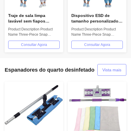
Traje de sala limpa
Dispositivo ESD de
lavável sem fiapos
tamanho personalizado
Classe 100/Classe 1000
com resistência à
Product Description Product
Product Description Product
para as indústrias
superfície 10e6-10e9
Name Three-Piece Snap
Name Three-Piece Snap
farmacêutica e eletrônica
Ohm para traje de sala
Cleanroom Suit Model H-1117
Cleanroom Suit Model H-1117
limpa classe 100/classe
Consultar Agora
Consultar Agora
Material 99%...
Material 99%...
1000
Espanadores do quarto desinfetado
Vista mais