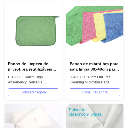
Panos de limpeza de
Panos de microfibra para
microfibra reutilizáveis
sala limpa 30x40cm para
30x40cm para fábricas
uso industrial
H-4008 30*40cm High
H-4007 30*40cm Lint Free
farmacêuticas
Absorbency Reusable
Cleaning Microfiber Rags
Washable Lint Free 2 Layers
Industrial Wipes Cleaning
Consultar Agora
Consultar Agora
Microfiber Cleanroom Wipes...
Cloths Cleaning Wipes...