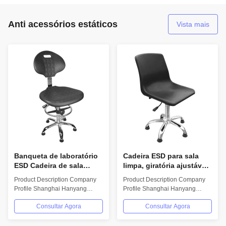
Anti acessórios estáticos
Vista mais
Banqueta de laboratório
Cadeira ESD para sala
ESD Cadeira de sala
limpa, giratória ajustável,
limpa antiestática com
couro PU
Product Description Company
Product Description Company
couro PU
Profile Shanghai Hanyang
Profile Shanghai Hanyang
Clean Technology Co, Ltd is
Clean Technology Co, Ltd is
Consultar Agora
Consultar Agora
Professional for...
Professional for...