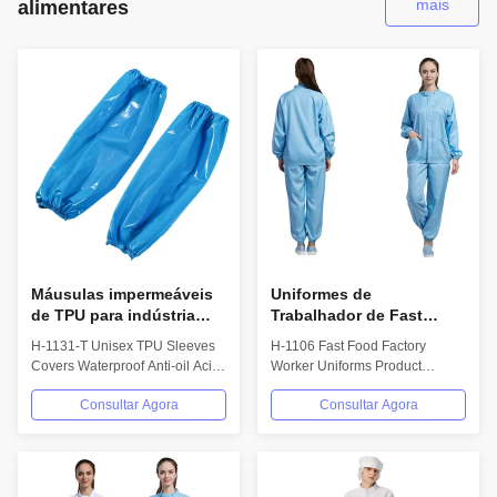
mais
alimentares
Máusulas impermeáveis
Uniformes de
de TPU para indústria
Trabalhador de Fast
alimentar e electrónica
Food Respiráveis Anti-
H-1131-T Unisex TPU Sleeves
H-1106 Fast Food Factory
Poeira Unissex
Covers Waterproof Anti-oil Acid
Worker Uniforms Product
Tamanhos P-5XL
Proof Low Temp Resistant for
Overview Breathable,
Consultar Agora
Consultar Agora
Food...
lightweight safety clothing...