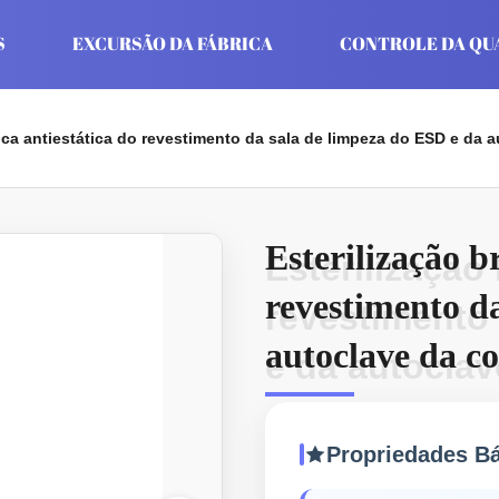
S
EXCURSÃO DA FÁBRICA
CONTROLE DA QU
nca antiestática do revestimento da sala de limpeza do ESD e da au
Esterilização b
Esterilização
revestimento d
revestimento
autoclave da co
e da autoclav
poeira
Propriedades B