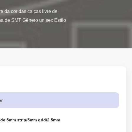
 da cor das calças livre de 
na de SMT Gênero unisex Estilo 
ar
 de 5mm strip/5mm grid/2.5mm