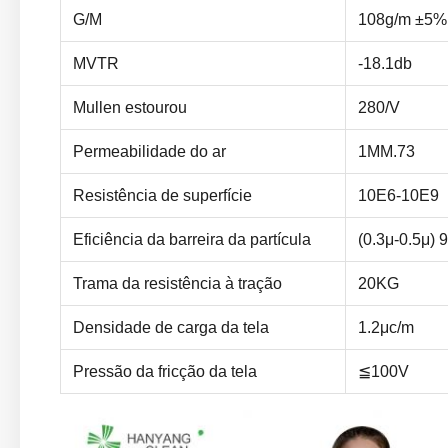
G/M
108g/m ±5%
MVTR
-18.1db
Mullen estourou
280/V
Permeabilidade do ar
1MM.73
Resistência de superfície
10E6-10E9
Eficiência da barreira da partícula
(0.3μ-0.5μ)
Trama da resistência à tração
20KG
Densidade de carga da tela
1.2μc/m
Pressão da fricção da tela
≦100V