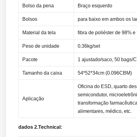
Bolso da pena
Braço esquerdo
Bolsos
para baixo em ambos os lad
Material da tela
fibra de poliéster de 98% e
Peso de unidade
0.36kg/set
Pacote
1 ajustado/saco, 50 bags/
Tamanho da caixa
54*52*34cm (0.096CBM)
Oficina do ESD, quarto de
semicondutor, microeletrôn
Aplicação
transformação farmacêutica
alimentares, médico, etc.
dados 2.Technical: