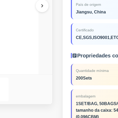
País de origem
Jiangsu, China
Certificado
CE,SGS,ISO9001,ET
Propriedades c
Quantidade mínima
200Sets
embalagem
1SET/BAG, 50BAGS/
tamanho da caixa: 5
(0.096CBM)