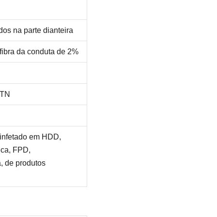
os na parte dianteira
 fibra da conduta de 2%
CTN
sinfetado em HDD,
ica, FPD,
, de produtos