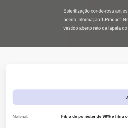
Esterilização cor-de-rosa antie
poeira informação 1.Product: No
vestido aberto reto da lapela do
D
Material:
Fibra de poliéster de 98% e fibra