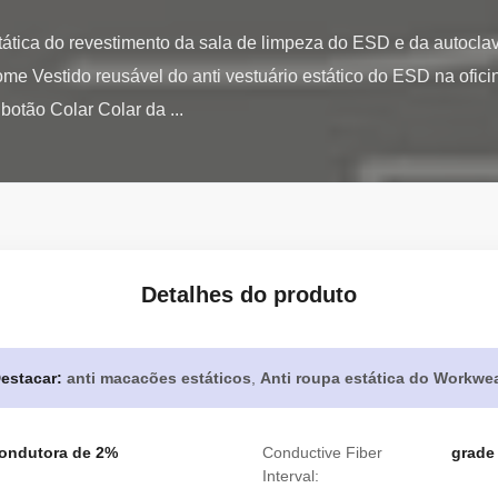
stática do revestimento da sala de limpeza do ESD e da autoclave
me Vestido reusável do anti vestuário estático do ESD na ofici
 botão Colar Colar da ...
Detalhes do produto
estacar:
anti macacões estáticos
,
Anti roupa estática do Workwe
 condutora de 2%
Conductive Fiber
grade
Interval: