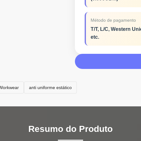
Método de pagamento
T/T, L/C, Western Uni
etc.
o Workwear
anti uniforme estático
Resumo do Produto