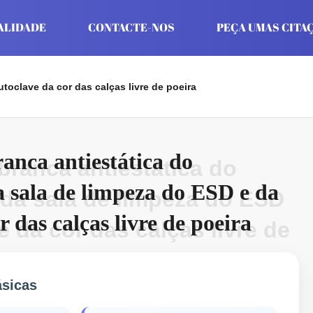
ALIDADE
CONTACTE-NOS
PEÇA UMAS CITA
toclave da cor das calças livre de poeira
ranca antiestática do
 branca antiestática do
a sala de limpeza do ESD e da
 da sala de limpeza do ESD
r das calças livre de poeira
e da cor das calças livre de
ásicas