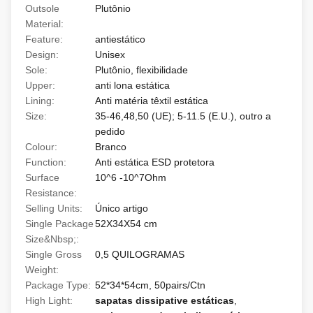
Outsole
Plutônio
Material:
Feature:
antiestático
Design:
Unisex
Sole:
Plutônio, flexibilidade
Upper:
anti lona estática
Lining:
Anti matéria têxtil estática
Size:
35-46,48,50 (UE); 5-11.5 (E.U.), outro a
pedido
Colour:
Branco
Function:
Anti estática ESD protetora
Surface
10^6 -10^7Ohm
Resistance:
Selling Units:
Único artigo
Single Package
52X34X54 cm
Size&Nbsp;:
Single Gross
0,5 QUILOGRAMAS
Weight:
Package Type:
52*34*54cm, 50pairs/Ctn
High Light:
sapatas dissipative estáticas
,