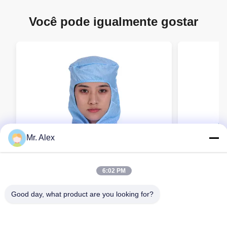
Você pode igualmente gostar
Mr. Alex
6:02 PM
Good day, what product are you looking for?
Anti-static Shawl Hood with Dustproof
KL-3016 Ant
and Breathable Design for Food
Hat with Du