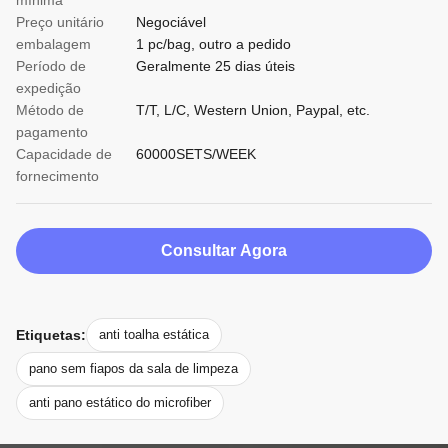
mínima
Preço unitário
Negociável
embalagem
1 pc/bag, outro a pedido
Período de
Geralmente 25 dias úteis
expedição
Método de
T/T, L/C, Western Union, Paypal, etc.
pagamento
Capacidade de
60000SETS/WEEK
fornecimento
Consultar Agora
Etiquetas:
anti toalha estática
pano sem fiapos da sala de limpeza
anti pano estático do microfiber